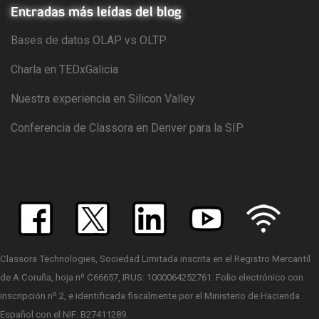
Entradas más leídas del blog
Bases de datos OLAP vs OLTP
Charla en TEDxGalicia
Nuestra experiencia en Silicon Valley
Conferencia de Classora en Denver para la SIP
Classora Technologies, Sociedad Limitada inscrita en el Registro Mercantil
de A Coruña, hoja nº C66657, IRUS: 1000064252761. Folio electrónico con
inscripción nº 2, e identificada fiscalmente por el Ministerio de Hacienda
Español con el NIF: B27411289.