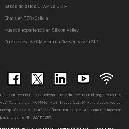
Bases de datos OLAP vs OLTP
Charla en TEDxGalicia
Nuestra experiencia en Silicon Valley
Conferencia de Classora en Denver para la SIP
Classora Technologies, Sociedad Limitada inscrita en el Registro Mercantil
de A Coruña, hoja nº C66657, IRUS: 1000064252761. Folio electrónico con
inscripción nº 2, e identificada fiscalmente por el Ministerio de Hacienda
Español con el NIF: B27411289.