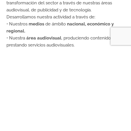
transformación del sector a través de nuestras áreas
audiovisual, de publicidad y de tecnología.
Desarrollamos nuestra actividad a través de:
• Nuestros
medios
de ámbito
nacional, económico y
regional.
• Nuestra
área audiovisual
, produciendo contenidos y
prestando servicios audiovisuales.
•
Alayans
, con servicios de
comercialización y
tecnología
para la
publicidad
de medios propios y
externos.
más
Tecnología