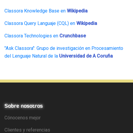
Classora Knowledge Base en
Wikipedia
Classora Query Languaje (CQL) en
Wikipedia
Classora Technologies en
Crunchbase
"Ask Classora": Grupo de investigación en Procesamiento
del Lenguaje Natural de la
Universidad de A Coruña
Sobre nosotros
Cónocenos mejor
Clientes y referencias