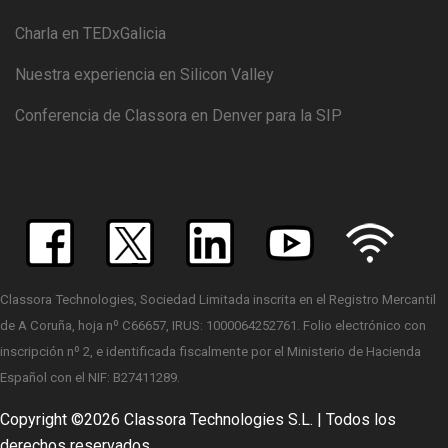
Charla en TEDxGalicia
Nuestra experiencia en Silicon Valley
Conferencia de Classora en Denver para la SIP
Classora Technologies, Sociedad Limitada inscrita en el Registro Mercantil
de A Coruña, hoja nº C66657, IRUS: 1000064252761. Folio electrónico con
inscripción nº 2, e identificada fiscalmente por el Ministerio de Hacienda
Español con el NIF: B27411289.
Copyright ©
2026 Classora Technologies S.L. | Todos los
derechos reservados